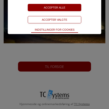
Teknisk
INDSTILLINGER FOR COOKIES
Bliver brugt til at opretholde driften af websitet, uden
disse vil funktionalitet på websitet ikke fungere.
Statistik
Bliver brugt til at optimere design, brugervenlighed og
effektiviteten af en hjemmeside. Fx ved at indsamle
besøgsstatistik.
TIL FORSIDE
Hjemmeside og onlinemarkedsføring af
TC Systems