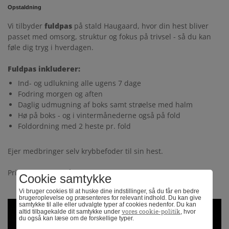
UDLEJNING
Opstaldning
Vi tilbyder
fuldpas
på stald Haugaard, hvor din hest bliver
LEJEBOLIG
KONTAKT
passet med omsorg, struktur og fokus på trivsel - så du kan
føle dig tryg i hverdagen.
ERHVERV
Fuldpas inkluderer:
Ind- og udlukning alle ugens 7 dage
Fodring morgen og aften
DEPOTRUM
Daglig udmugning af boks samt strøelse med halm
Hø på boks - og i vintermånederne også på fold
Foldordning med 2 heste pr. fold
TRAILER UDLEJNING
Ejer medbringer selv krybbefoder til sin hest.
Pris: 1.950,- pr. måned (inkl. moms)
Cookie samtykke
Vi bruger cookies til at huske dine indstillinger, så du får en bedre
brugeroplevelse og præsenteres for relevant indhold. Du kan give
samtykke til alle eller udvalgte typer af cookies nedenfor. Du kan
vores cookie-politik
altid tilbagekalde dit samtykke under
, hvor
du også kan læse om de forskellige typer.