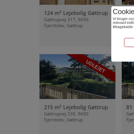
Cooki
124 m² Lejebolig Gøttrup
88
Gøttrupvej 317, 9690
Le
Vi bruger coo
relevant indh
Fjerritslev, Gøttrup
Gøt
tilbagekalde
Fje
Tekni
Bliver bru
websitet i
Statist
Bliver bru
hjemmeside
215 m² Lejebolig Gøttrup
81
Gøttrupvej 330, 9690
Gøt
Fjerritslev, Gøttrup
Fje