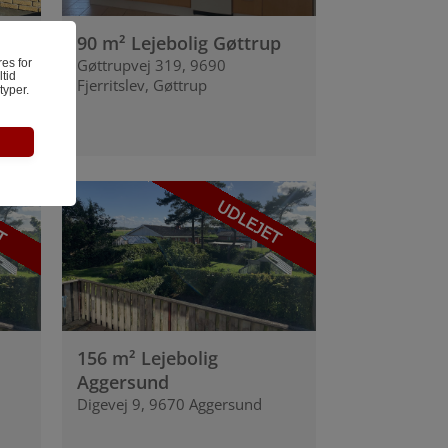
up
90 m² Lejebolig Gøttrup
Gøttrupvej 319, 9690
res for
ltid
Fjerritslev, Gøttrup
typer.
t på
156 m² Lejebolig
Aggersund
Digevej 9, 9670 Aggersund