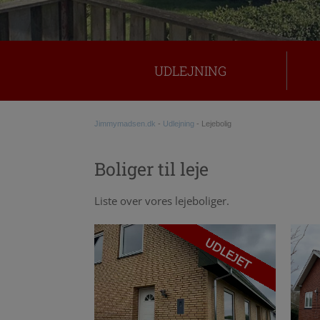
TRAILER UDLEJNING
KONTAKT
UDLEJNING
Jimmymadsen.dk
-
Udlejning
-
Lejebolig
Boliger til leje
Liste over vores lejeboliger.