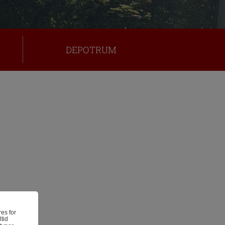
DEPOTRUM
res for
ltid