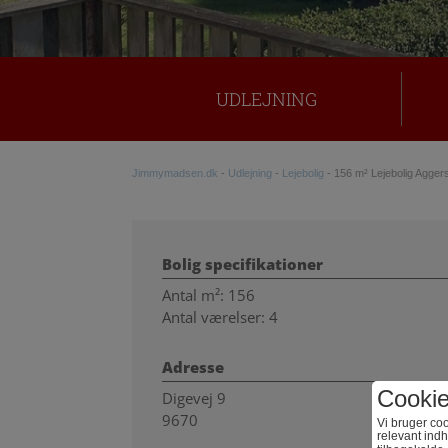
TRAILER UDLEJNING
KONTAKT
UDLEJNING
Jimmymadsen.dk
-
Udlejning
-
Lejebolig
-
156 m² Lejebolig Agger
Bolig specifikationer
Antal m²: 156
Antal værelser: 4
Adresse
Cooki
Digevej 9
9670
Vi bruger coo
relevant indh