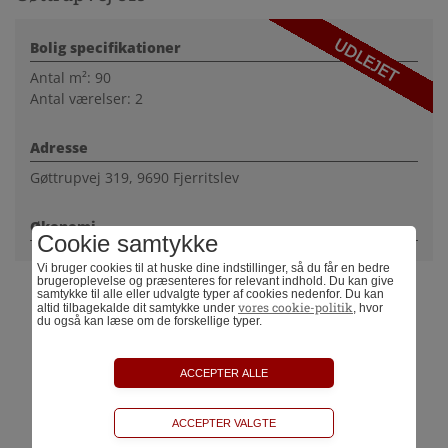
TRAILER UDLEJNING
Bolig specifikationer
KONTAKT
Antal m²: 90
Antal værelser: 2
Adresse
Gøttrupvej 319, 9690 Fjerritslev
Økonomi
Cookie samtykke
Vi bruger cookies til at huske dine indstillinger, så du får en bedre
brugeroplevelse og præsenteres for relevant indhold. Du kan give
samtykke til alle eller udvalgte typer af cookies nedenfor. Du kan
vores cookie-politik
altid tilbagekalde dit samtykke under
, hvor
du også kan læse om de forskellige typer.