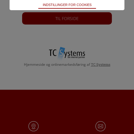
Teknisk
INDSTILLINGER FOR COOKIES
Bliver brugt til at opretholde driften af websitet, uden
disse vil funktionalitet på websitet ikke fungere.
TIL FORSIDE
Statistik
Bliver brugt til at optimere design, brugervenlighed og
effektiviteten af en hjemmeside. Fx ved at indsamle
besøgsstatistik.
Hjemmeside og onlinemarkedsføring af
TC Systems